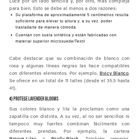
Luce por un lado sencilla y, por otro, más compleja
para bien. Esto se debe al menos a dos razones:
Su plataforma de aproximadamente 5 centímetros resulta
suficiente para elevar tu altura y, a su vez, poder
trasladarte de manera cómoda
Cuentan con suela sintética y están fabricadas con
material superior microsuede/Textil
Cabe destacar que su combinación de blanco con
rosa y algunas líneas negras las hace compatibles
con diferentes elementos. Por ejemplo,
Bvicy Blanco
.
Se ofrece en un total de 11 talles (desde el 35.5 hasta
41).
4)
PROTEGE LAVENDER BLOOMS
Sus colores blanco y lila la proclaman como una
zapatilla con distinta. A su vez, al no ser sencillos ni
tampoco muy fuertes combinan fácilmente con
diferentes prendas. Por ejemplo, la cartera
Bmove Lilac
o
Bsolly Black
. También remeras,