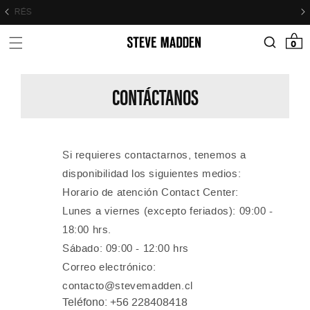
Skip to header
Skip to menu
Skip to content
Skip to footer
A HASTA EN 12 CUOTAS SIN INTERÉS
0 items
0
CONTÁCTANOS
Si requieres contactarnos, tenemos a
disponibilidad los siguientes medios:
Horario de atención Contact Center:
Lunes a viernes (excepto feriados): 09:00 -
18:00 hrs.
Sábado: 09:00 - 12:00 hrs
Correo electrónico:
contacto@stevemadden.cl
Teléfono: +56
228408418‬