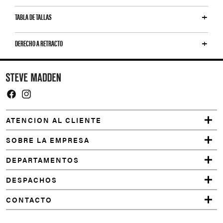
TABLA DE TALLAS
DERECHO A RETRACTO
Y
o
u
m
Facebook
Instagram
a
ATENCION AL CLIENTE
y
a
SOBRE LA EMPRESA
l
DEPARTAMENTOS
s
o
DESPACHOS
l
CONTACTO
i
k