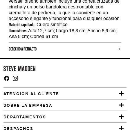
versátil diseño también incluye una correa cruzada de
cincha y un bolso bandolera desmontable con
cremallera de pedrería, lo que lo convierte en un
accesorio elegante y funcional para cualquier ocasión.
Material capellada:
Cuero sintético
Dimensiones:
Alto 12,7 cm; Largo 18,8 cm; Ancho 8,9 cm;
Asa 5 cm; Correa 61 cm
DERECHO A RETRACTO
Y
o
u
m
Facebook
Instagram
a
ATENCION AL CLIENTE
y
a
SOBRE LA EMPRESA
l
DEPARTAMENTOS
s
o
DESPACHOS