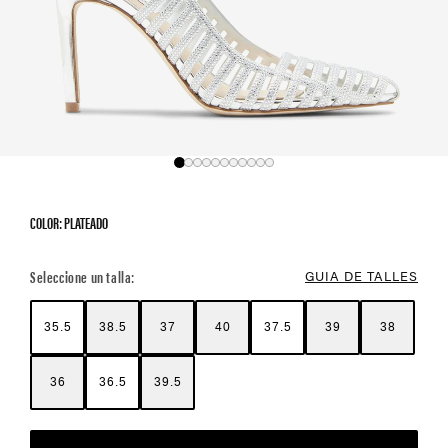
COLOR: PLATEADO
Color Options
Seleccione un talla:
GUIA DE TALLES
35.5
38.5
37
40
37.5
39
38
36
36.5
39.5