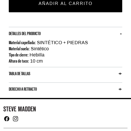
AÑADIR AL CARRITO
DETALLES DEL PRODUCTO
Material capellada:
SINTÉTICO + PIEDRAS
Material suela:
Sintético
Tipo de cierre:
Hebilla
Altura de taco:
10 cm
TABLA DE TALLAS
DERECHO A RETRACTO
Y
o
u
m
Facebook
Instagram