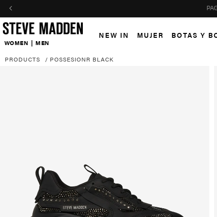
Skip to header
Skip to menu
Skip to content
Skip to footer
NEW IN
MUJER
BOTAS Y B
WOMEN
|
MEN
PRODUCTS
/
POSSESIONR BLACK