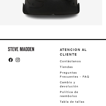
Y
o
ATENCION AL
CLIENTE
u
Contáctanos
m
Facebook
Instagram
Tiendas
a
Preguntas
Frecuentes - FAQ
y
Cambio y
a
devolución
l
Política de
reembolso
s
Tabla de tallas