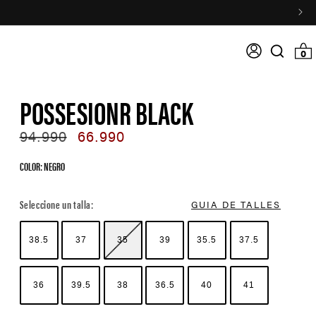
Acceso
0 item
0
Search
input
POSSESIONR BLACK
Regular
94.990
Sale
66.990
price
price
COLOR: NEGRO
Color Options
Seleccione un talla:
GUIA DE TALLES
38.5
37
35
39
35.5
37.5
36
39.5
38
36.5
40
41