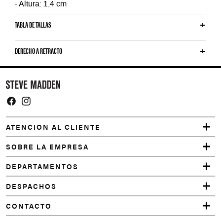
- Altura: 1,4 cm
TABLA DE TALLAS
DERECHO A RETRACTO
Y
o
u
m
Facebook
Instagram
a
ATENCION AL CLIENTE
y
a
SOBRE LA EMPRESA
l
DEPARTAMENTOS
s
o
DESPACHOS
l
CONTACTO
i