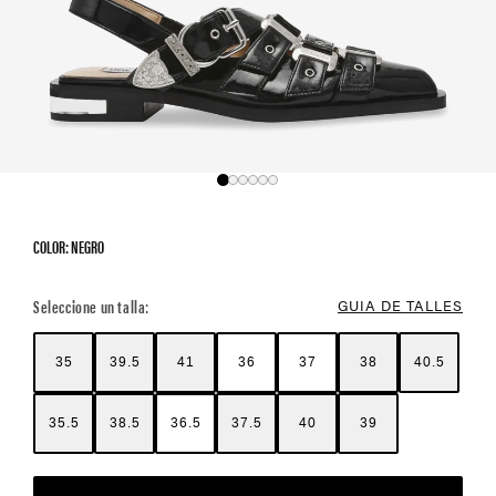
COLOR: NEGRO
Color Options
Seleccione un talla:
GUIA DE TALLES
35
39.5
41
36
37
38
40.5
35.5
38.5
36.5
37.5
40
39