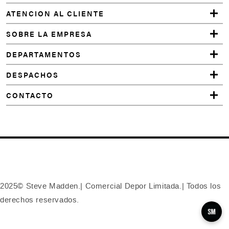
a
ATENCION AL CLIENTE
y
a
SOBRE LA EMPRESA
l
DEPARTAMENTOS
s
o
DESPACHOS
l
CONTACTO
i
k
e
PRIM
TAUPE
FAB
LONNIIE
NEGRO
2025© Steve Madden.| Comercial Depor Limitada.| Todos los
KAMRON
derechos reservados.
TAN
SUEDE
CUTIEPIIE