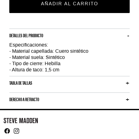
AÑADIR AL CARRITO
DETALLES DEL PRODUCTO
Especificaciones:
- Material capellada: Cuero sintético
- Material suela: Sintético
- Tipo de cierre: Hebilla
- Altura de taco: 1,5 cm
TABLA DE TALLAS
DERECHO A RETRACTO
Y
o
u
m
Facebook
Instagram