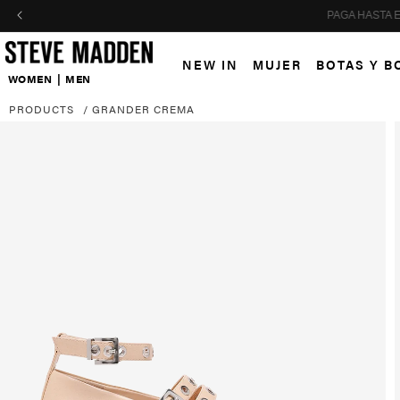
Skip to header
Skip to menu
Skip to content
Skip to footer
NEW IN
MUJER
BOTAS Y B
WOMEN
|
MEN
PRODUCTS
/
GRANDER CREMA