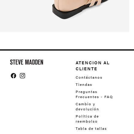
Y
o
ATENCION AL
CLIENTE
u
Contáctanos
m
Facebook
Instagram
Tiendas
a
Preguntas
Frecuentes - FAQ
y
Cambio y
a
devolución
l
Política de
reembolso
s
Tabla de tallas