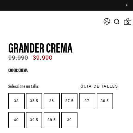
Acceso
0 item
0
Search
input
GRANDER CREMA
Regular
99.990
Sale
39.990
price
price
COLOR: CREMA
Color Options
Seleccione un talla:
GUIA DE TALLES
38
35.5
36
37.5
37
36.5
40
39.5
38.5
39