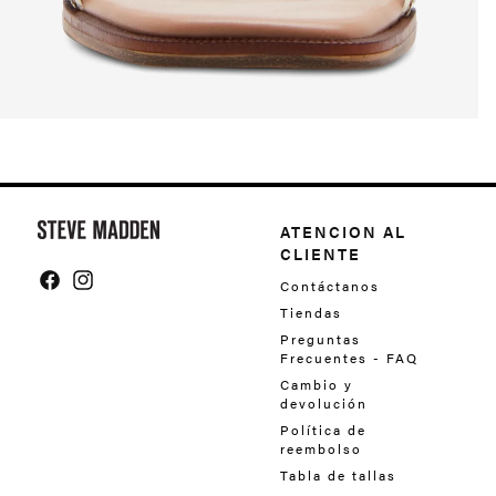
Y
o
ATENCION AL
CLIENTE
u
Contáctanos
m
Facebook
Instagram
Tiendas
a
Preguntas
Frecuentes - FAQ
y
Cambio y
a
devolución
l
Política de
reembolso
s
Tabla de tallas