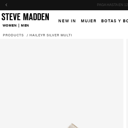
Skip to header
Skip to menu
Skip to content
Skip to footer
NEW IN
MUJER
BOTAS Y B
WOMEN
|
MEN
PRODUCTS
/
HAILEYR SILVER MULTI