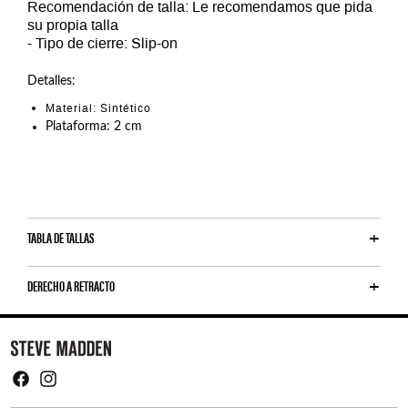
Recomendación de talla: Le recomendamos que pida
su propia talla
- Tipo de cierre: Slip-on
Detalles:
Material: Sintético
Plataforma: 2 cm
TABLA DE TALLAS
DERECHO A RETRACTO
Y
o
u
m
Facebook
Instagram