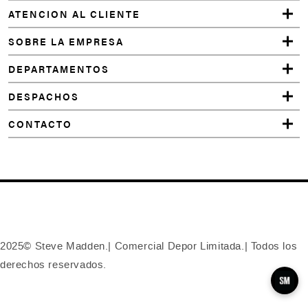
a
ATENCION AL CLIENTE
y
a
SOBRE LA EMPRESA
l
DEPARTAMENTOS
s
o
DESPACHOS
l
CONTACTO
i
k
e
DAYBREAK
NEGRO
PRIM
TAUPE
FAB
2025© Steve Madden.| Comercial Depor Limitada.| Todos los
ACTIVATTE
derechos reservados.
CARAMEL
PARIS
GREZLY