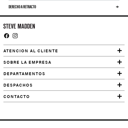
DERECHO A RETRACTO
Y
o
u
m
Facebook
Instagram
a
ATENCION AL CLIENTE
y
a
SOBRE LA EMPRESA
l
DEPARTAMENTOS
s
o
DESPACHOS
l
CONTACTO
i
k
e
REDFORD
SAND