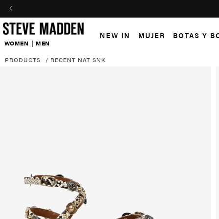
Skip to header
Skip to menu
Skip to content
Skip to footer
NEW IN
MUJER
BOTAS Y B
WOMEN
|
MEN
PRODUCTS
/
RECENT NAT SNK