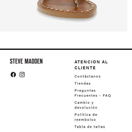
Y
o
ATENCION AL
CLIENTE
u
Contáctanos
m
Facebook
Instagram
Tiendas
a
Preguntas
Frecuentes - FAQ
y
Cambio y
a
devolución
l
Política de
reembolso
s
Tabla de tallas