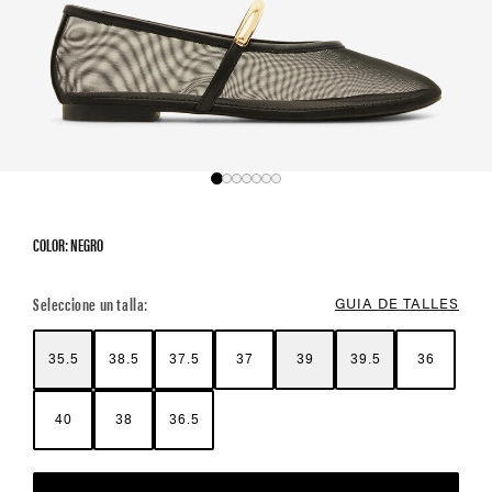
COLOR: NEGRO
Color Options
Seleccione un talla:
GUIA DE TALLES
35.5
38.5
37.5
37
39
39.5
36
40
38
36.5