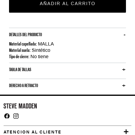
AÑADIR AL CARRITO
DETALLES DEL PRODUCTO
Material capellada:
MALLA
Material suela:
Sintético
Tipo de cierre:
No tiene
TABLA DE TALLAS
DERECHO A RETRACTO
Y
o
u
m
Facebook
Instagram
a
ATENCION AL CLIENTE