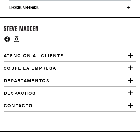
DERECHO A RETRACTO
Y
o
u
m
Facebook
Instagram
a
ATENCION AL CLIENTE
y
a
SOBRE LA EMPRESA
l
DEPARTAMENTOS
s
o
DESPACHOS
l
CONTACTO
i
k
e
DAYBREAK
NEGRO