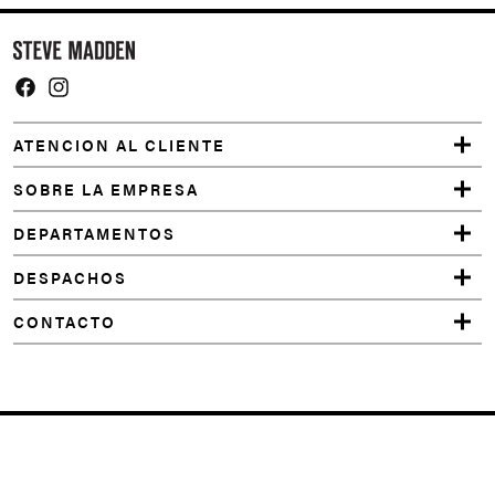
Y
o
u
m
Facebook
Instagram
a
ATENCION AL CLIENTE
y
a
SOBRE LA EMPRESA
l
DEPARTAMENTOS
s
o
DESPACHOS
l
CONTACTO
i
k
e
MAXILLA-
R JET
BLACK
POSSESIONR