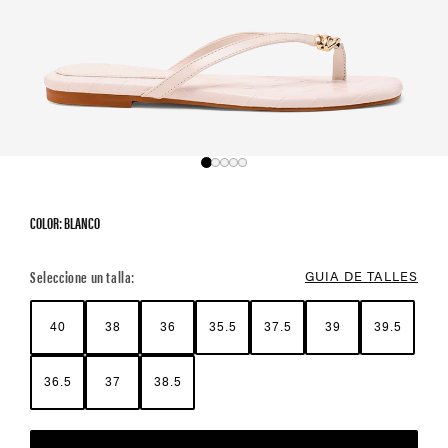
COLOR: BLANCO
Color Options
Seleccione un talla:
GUIA DE TALLES
40
38
36
35.5
37.5
39
39.5
36.5
37
38.5