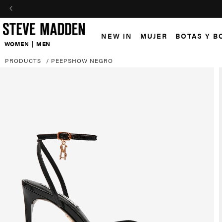
Skip to header
Skip to menu
Skip to content
Skip to footer
NEW IN
MUJER
BOTAS Y B
WOMEN
|
MEN
PRODUCTS
/
PEEPSHOW NEGRO