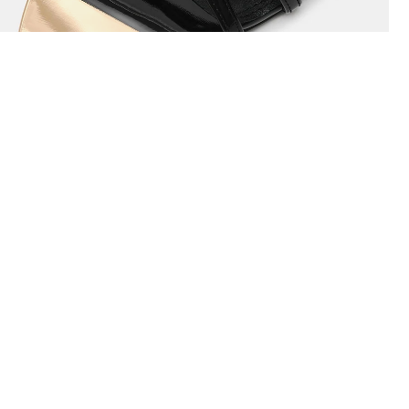
SOBRE LA
DEPARTAMENTOS
EMPRESA
Raw. Real. Cuero.
Acerca de Steve
Novias
Madden
Nuevo
Blog
Mujer
Clásicos
Accesorios
Últimas Tallas