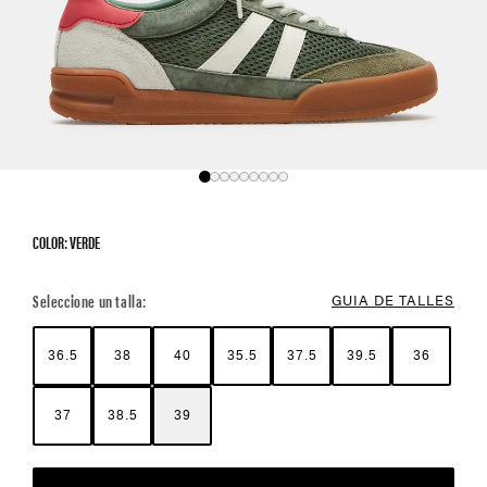
COLOR: VERDE
Color Options
Seleccione un talla:
GUIA DE TALLES
36.5
38
40
35.5
37.5
39.5
36
37
38.5
39