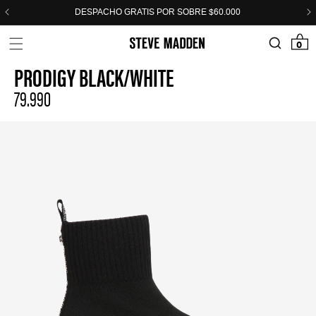
Skip to header
Skip to menu
Skip to content
Skip to footer
DESPACHO GRATIS POR SOBRE $60.000
0 items
0
PRODIGY BLACK/WHITE
79.990
Regular
price