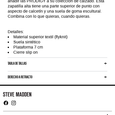
añadir las PRODIGY a su colección de calzado. Esta
zapatilla alta tiene una parte superior de punto con
aspecto de calcetín y una suela de goma escultural.
Combina con lo que quieras, cuando quieras.
Detalles:
Material superior textil (flyknit)
Suela sintético
Plataforma 7 cm
Cierre slip on
TABLA DE TALLAS
DERECHO A RETRACTO
Y
o
u
m
Facebook
Instagram
a