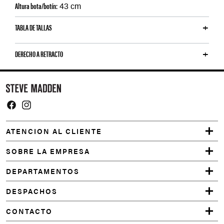
Altura bota/botín:
43 cm
TABLA DE TALLAS
DERECHO A RETRACTO
Y
o
u
m
Facebook
Instagram
a
ATENCION AL CLIENTE
y
a
SOBRE LA EMPRESA
l
DEPARTAMENTOS
s
o
DESPACHOS
l
CONTACTO
i