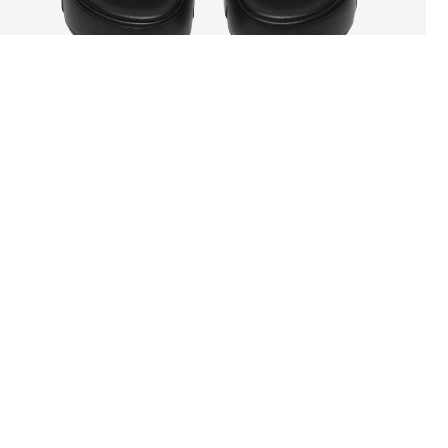
SOBRE LA
DEPARTAMENTOS
EMPRESA
Raw. Real. Cuero.
Acerca de Steve
Novias
Madden
Nuevo
Blog
Mujer
Clásicos
Accesorios
Últimas Tallas