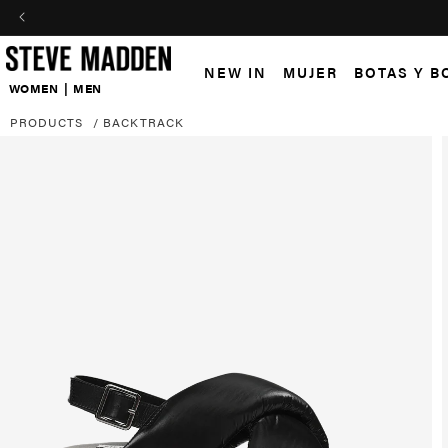
Skip to header
Skip to menu
Skip to content
Skip to footer
NEW IN
MUJER
BOTAS Y B
WOMEN
|
MEN
PRODUCTS
/
BACKTRACK