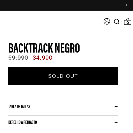
Acceso
0 item
0
Search
input
BACKTRACK NEGRO
Regular
69.990
Sale
34.990
price
price
SOLD OUT
TABLA DE TALLAS
DERECHO A RETRACTO