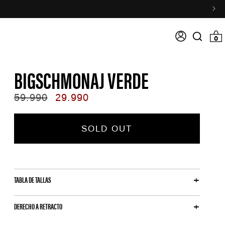
Acceso
0 item
0
Search
input
BIGSCHMONAJ VERDE
Regular
59.990
Sale
29.990
price
price
SOLD OUT
TABLA DE TALLAS
DERECHO A RETRACTO