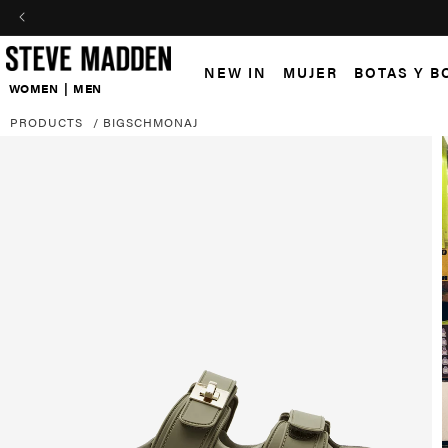
Skip to header
Skip to menu
Skip to content
Skip to footer
NEW IN
MUJER
BOTAS Y B
WOMEN
|
MEN
PRODUCTS
/
BIGSCHMONAJ