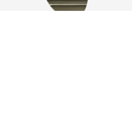
SOBRE LA
DEPARTAMENTOS
EMPRESA
Raw. Real. Cuero.
Acerca de Steve
Novias
Madden
Nuevo
Blog
Mujer
Clásicos
Accesorios
Últimas Tallas