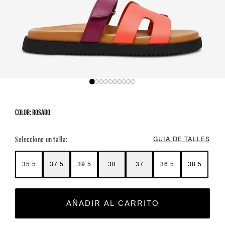
COLOR: ROSADO
Color Options
Seleccione un talla:
GUIA DE TALLES
35.5
37.5
39.5
38
37
36.5
38.5
AÑADIR AL CARRITO