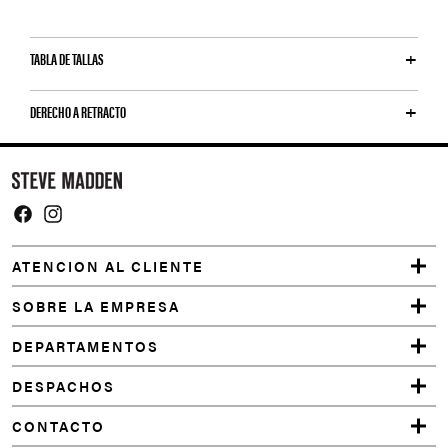
TABLA DE TALLAS
DERECHO A RETRACTO
Y
o
u
m
Facebook
Instagram
a
ATENCION AL CLIENTE
y
a
SOBRE LA EMPRESA
l
DEPARTAMENTOS
s
o
DESPACHOS
l
CONTACTO
i