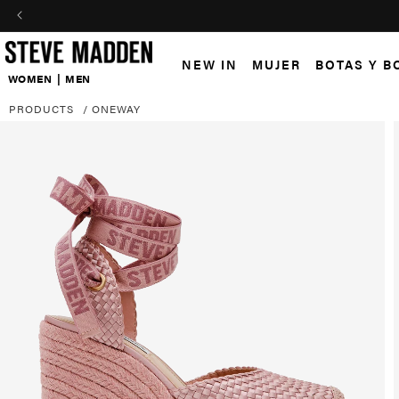
Skip to header
Skip to menu
Skip to content
Skip to footer
NEW IN
MUJER
BOTAS Y B
WOMEN
|
MEN
PRODUCTS
/
ONEWAY