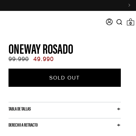
Acceso
0 item
0
Search
input
ONEWAY ROSADO
Regular
99.990
Sale
49.990
price
price
SOLD OUT
TABLA DE TALLAS
DERECHO A RETRACTO