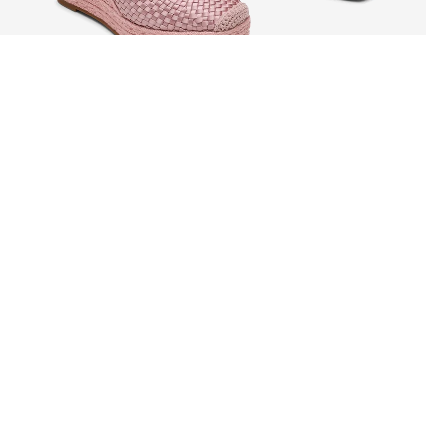
SOBRE LA
DEPARTAMENTOS
EMPRESA
Raw. Real. Cuero.
Acerca de Steve
Novias
Madden
Nuevo
Blog
Mujer
Clásicos
Accesorios
Últimas Tallas
SALE
Retiro en tienda